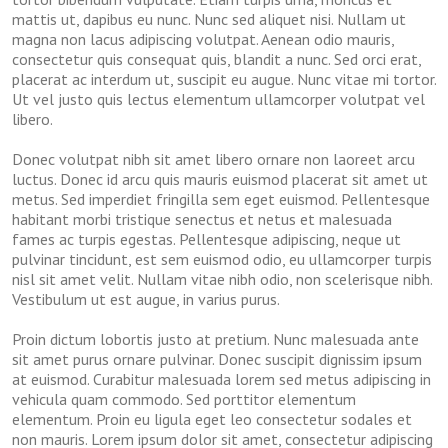
mattis ut, dapibus eu nunc. Nunc sed aliquet nisi. Nullam ut
magna non lacus adipiscing volutpat. Aenean odio mauris,
consectetur quis consequat quis, blandit a nunc. Sed orci erat,
placerat ac interdum ut, suscipit eu augue. Nunc vitae mi tortor.
Ut vel justo quis lectus elementum ullamcorper volutpat vel
libero.
Donec volutpat nibh sit amet libero ornare non laoreet arcu
luctus. Donec id arcu quis mauris euismod placerat sit amet ut
metus. Sed imperdiet fringilla sem eget euismod. Pellentesque
habitant morbi tristique senectus et netus et malesuada
fames ac turpis egestas. Pellentesque adipiscing, neque ut
pulvinar tincidunt, est sem euismod odio, eu ullamcorper turpis
nisl sit amet velit. Nullam vitae nibh odio, non scelerisque nibh.
Vestibulum ut est augue, in varius purus.
Proin dictum lobortis justo at pretium. Nunc malesuada ante
sit amet purus ornare pulvinar. Donec suscipit dignissim ipsum
at euismod. Curabitur malesuada lorem sed metus adipiscing in
vehicula quam commodo. Sed porttitor elementum
elementum. Proin eu ligula eget leo consectetur sodales et
non mauris. Lorem ipsum dolor sit amet, consectetur adipiscing