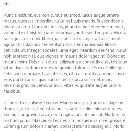
elit.
Nunc tincidunt, elit non cursus euismod, lacus augue ornare
metus, egestas imperdiet nulla nisl quis mauris. Suspendisse a
pharetra urna. Morbi dui lectus, pharetra nec elementum eget,
vulputate ut nisi. Aliquam accumsan, nulla sed feugiat vehicula,
lacus justo semper libero, quis porttitor turpis odio sit amet
ligula. Duis dapibus fermentum orci, nec malesuada libero
vehicula ut. Integer sodales, urna eget interdum eleifend, nulla
nibh laoreet nisl, quis dignissim mauris dolor eget mi. Donec at
mauris enim. Duis nisi tellus, adipiscing a convallis quis, tristique
vitae risus. Nullam molestie gravida lobortis. Proin ut nibh quis
felis auctor ornare. Cras ultricies, nibh at mollis faucibus, justo
eros porttitor mi, quis auctor lectus arcu sit amet nunc.
Vivamus gravida vehicula arcu, vitae vulputate augue lacinia
faucibus.
Ut porttitor euismod cursus. Mauris suscipit, turpis ut dapibus
rhoncus, odio erat egestas orci, in sollicitudin enim erat id est.
Sed auctor gravida arcu, nec fringilla orci aliquet ut. Nullam eu
pretium purus. Maecenas fermentum posuere sem vel posuere.
Lorem ipsum dolor sit amet, consectetur adipiscing elit. Morbi