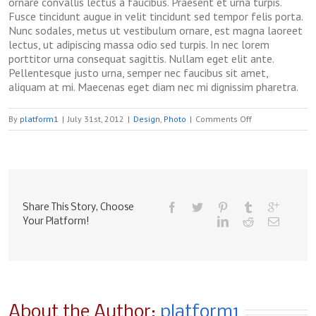
ornare convallis lectus a faucibus. Praesent et urna turpis.
Fusce tincidunt augue in velit tincidunt sed tempor felis porta.
Nunc sodales, metus ut vestibulum ornare, est magna laoreet
lectus, ut adipiscing massa odio sed turpis. In nec lorem
porttitor urna consequat sagittis. Nullam eget elit ante.
Pellentesque justo urna, semper nec faucibus sit amet,
aliquam at mi. Maecenas eget diam nec mi dignissim pharetra.
on
By
platform1
|
July 31st, 2012
|
Design
,
Photo
|
Comments Off
Nunc
Tincidunt
Elit
Cursus
Share This Story, Choose
Your Platform!
About the Author: 
platform1